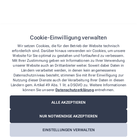
Cookie-Einwilligung verwalten
Wir setzen Cookies, die für den Betrieb der Website technisch
erforderlich sind. Darüber hinaus verwenden wir Cookies, um unsere
Website für Sie optimal zu gestalten und fortlaufend zu verbessern.
Mit Ihrer Zustimmung geben wir Informationen zu Ihrer Verwendung
unserer Website auch an Drittanbieter weiter. Soweit dabei Daten in
Ländern verarbeitet werden, in denen kein angemessenes
Datenschutzniveau besteht, stimmen Sie mit Ihrer Einwilligung zur
Nutzung dieser Dienste auch der Verarbeitung Ihrer Daten in diesen
Ländern gem. Artikel 49 Abs. 1 lit. a DSGVO zu. Weitere Informationen
können Sie unserer
Datenschutzerklärung
entnehmen.
ALLE AKZEPTIEREN
Wir sind für Sie da - vor Ort und digital
NUR NOTWENDIGE AKZEPTIEREN
Unsere Apotheke steht nicht nur als vertrauenswürdiger
Ort in Ihrer Nachbarschaft, sondern auch als digitaler
EINSTELLUNGEN VERWALTEN
Begleiter zur Verfügung. Vor Ort bieten wir Ihnen eine