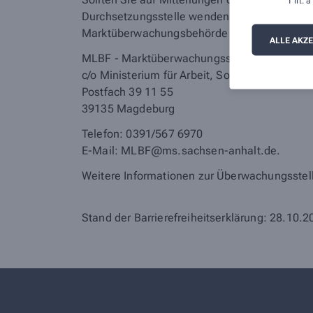
1 lit.
Durchsetzungsstelle wenden. Die Durchsetzun
Marktüberwachungsbehörde wenden:
ALLE AKZ
MLBF - Marktüberwachungsstelle der Länder fü
c/o Ministerium für Arbeit, Soziales, Gesund
Postfach 39 11 55
39135 Magdeburg
Telefon: 0391/567 6970
E-​Mail: MLBF@ms.sachsen-​anhalt.de.
Weitere Informationen zur Überwachungsstell
Stand der Barrierefreiheitserklärung: 28.10.2