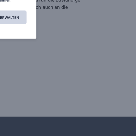
ehmen.
n. Sie können sich auch an die
VERWALTEN