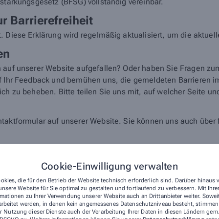
sstärkungsgesetz (BFSG) vollständig vereinbar.
r Barrierefreiheit
. Diese Erklärung wird regelmäßig aktualisiert, um die aktuel
en
n auf unserer Website aufgefallen? Oder haben Sie Fragen zu
auf Ihr Feedback und bemühen uns, die gemeldeten Barrieren 
ch zu beheben. Bitte teilen Sie uns mit, auf welcher Seite un
ntaktformular auf unserer Website. Sie können uns auch übe
trum.de
Cookie-Einwilligung verwalten
okies, die für den Betrieb der Website technisch erforderlich sind. Darüber hinaus
nsere Website für Sie optimal zu gestalten und fortlaufend zu verbessern. Mit Ih
mationen zu Ihrer Verwendung unserer Website auch an Drittanbieter weiter. Sowei
d Marktüberwachungsbehörde
arbeitet werden, in denen kein angemessenes Datenschutzniveau besteht, stimmen S
r Nutzung dieser Dienste auch der Verarbeitung Ihrer Daten in diesen Ländern gem.
r Barrierefreiheit keine zufriedenstellenden Antworten erhalt